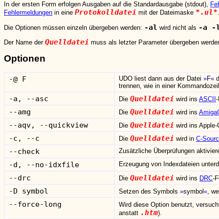
In der ersten Form erfolgen Ausgaben auf die Standardausgabe (stdout),
Fe
Protokolldatei
*.ul*
Fehlermeldungen
in eine
mit der Dateimaske
-al
-a -
Die Optionen müssen einzeln übergeben werden:
wird nicht als
Quelldatei
Der Name der
muss als letzter Parameter übergeben werde
Optionen
-@ F
UDO liest dann aus der Datei
F
d
trennen, wie in einer Kommandozeil
-a, --asc
Quelldatei
Die
wird ins
ASCII
--amg
Quelldatei
Die
wird ins
Amiga
--aqv, --quickview
Quelldatei
Die
wird ins Apple
-c, --c
Quelldatei
Die
wird in
C-Sour
--check
Zusätzliche Überprüfungen aktivier
-d, --no-idxfile
Erzeugung von Indexdateien unterd
--drc
Quelldatei
Die
wird ins
DRC
-F
-D symbol
Setzen des Symbols
symbol
, w
--force-long
Wird diese Option benutzt, versuc
.htm
anstatt
).