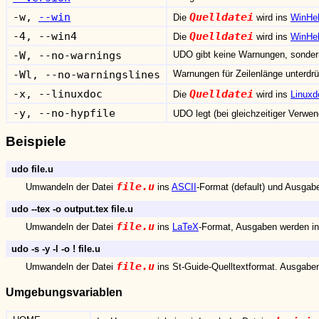
-w,
--
win
Quelldatei
Die
wird ins
WinHe
-4, --win4
Quelldatei
Die
wird ins
WinHe
-W, --no-warnings
UDO gibt keine Warnungen, sondern
-Wl, --no-warningslines
Warnungen für Zeilenlänge unterdr
-x, --linuxdoc
Quelldatei
Die
wird ins
Linux
-y, --no-hypfile
UDO legt (bei gleichzeitiger Verw
Beispiele
udo file.u
file.u
Umwandeln der Datei
ins
ASCII
-Format (default) und Ausgab
udo --tex -o output.tex file.u
file.u
Umwandeln der Datei
ins
LaTeX
-Format, Ausgaben werden in
udo -s -y -l -o ! file.u
file.u
Umwandeln der Datei
ins St-Guide-Quelltextformat. Ausgaben
Umgebungsvariablen