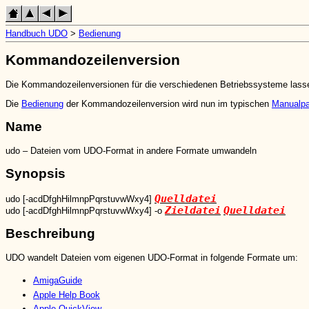
Handbuch UDO
>
Bedienung
Kommandozeilenversion
Die Kommandozeilenversionen für die verschiedenen Betriebssysteme lassen
Die
Bedienung
der Kommandozeilenversion wird nun im typischen
Manualp
Name
udo – Dateien vom UDO-Format in andere Formate umwandeln
Synopsis
Quelldatei
udo [-acdDfghHilmnpPqrstuvwWxy4]
Zieldatei
Quelldatei
udo [-acdDfghHilmnpPqrstuvwWxy4] -o
Beschreibung
UDO wandelt Dateien vom eigenen UDO-Format in folgende Formate um:
AmigaGuide
Apple Help Book
Apple QuickView