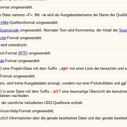
Format umgewandelt.
-o
ie Datei namens
F
. Mit
wird als Ausgabedateiname der Name der Quellda
-Hilfe
-Quelltextformat umgewandelt.
Sourcecode
umgewandelt. Normaler Text wird Kommentar, der Inhalt der
Sour
ript
-Format umgewandelt.
ird unterdrückt.
ext-Format (
RTF
) umgewandelt.
ide
-Format umgewandelt.
.upr
O eine Projekt-Datei mit dem Suffix
mit einer Liste der benutzten und 
-Format umgewandelt.
on, wird keine Ausgabedatei erzeugt, sondern nur eine Protokolldatei und ggf.
.ut?
O in einer Datei mit dem Suffix
eine baumartige Übersicht der benutzte
Dateien nachladen.
die sämtliche inkludierten UDO-Quelltexte enthält.
-Vision-Help-Format umgewandelt.
zlich Informationen über die gerade bearbeitete Datei und das gerade bearbei