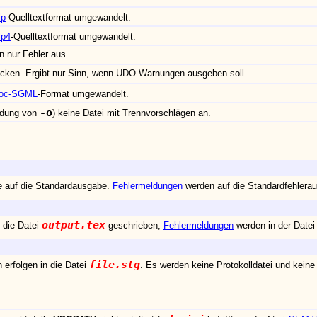
lp
-Quelltextformat umgewandelt.
lp4
-Quelltextformat umgewandelt.
 nur Fehler aus.
ücken. Ergibt nur Sinn, wenn UDO Warnungen ausgeben soll.
doc-SGML
-Format umgewandelt.
-o
endung von
) keine Datei mit Trennvorschlägen an.
e auf die Standardausgabe.
Fehlermeldungen
werden auf die Standardfehlera
output.tex
 die Datei
geschrieben,
Fehlermeldungen
werden in der Date
file.stg
 erfolgen in die Datei
. Es werden keine Protokolldatei und keine