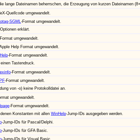
die lange Dateinamen beherrschen, die Erzeugung von kurzen Dateinamen (8+
eX-Quellcode umgewandelt.
lptag-SGML
-Format umgewandelt.
Optionen erklärt.
-Format umgewandelt.
Apple Help Format umgewandelt.
Help
-Format umgewandelt.
einen Tastendruck.
exinfo
-Format umgewandelt.
IPF
-Format umgewandelt.
dung von -o) keine Protokolldatei an.
ormat umgewandelt.
lpage
-Format umgewandelt.
n denen Konstanten mit allen
WinHelp
-Jump-IDs ausgegeben werden.
p
-Jump-IDs für Pascal/Delphi.
p
-Jump-IDs für GFA Basic.
p
-Jump-IDs für Visual Basic.