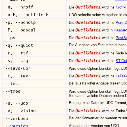
-n, --nroff
Quelldatei
Die
wird ins
Nroff
-
-o F, --outfile F
UDO schreibt seine Ausgaben in d
-p, --pchelp
Quelldatei
Die
wird ins
Pure-C
-P, --pascal
Quelldatei
Die
wird in
Pascal-
--ps
Quelldatei
Die
wird ins
PostSc
-q, --quiet
Die Ausgabe von Statusmeldungen w
-r, --rtf
Quelldatei
Die
wird ins Rich-T
-s, --stg
Quelldatei
Die
wird ins
ST-Gu
--save-upr
Wird diese Option benutzt, legt UD
-t, --tex
Quelldatei
Die
wird ins
LaTeX
--test
Bei zusätzlicher Angabe dieser Opti
--tree
Wird diese Option benutzt, legt UD
Sie damit, welche Dateien andere 
-u, --udo
Erzeugt eine Datei im UDO-Format, 
-v, --vision
Quelldatei
Die
wird ins Turbo
--verbose
Bei der Konvertierung werden zusät
--
version
Ausgabe der Version von UDO.