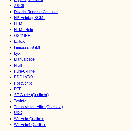
ASCII
David's Readme-Compiler
HP-Helptag-SGML
HTML
HTML-Help
OS/2 IPF
LaTeX
Linuxdoc-SGML
LyX
Manualpage
Nroff
Pure-C-Hilfe
PDF LaTeX
PostScript
RTF
ST-Guide (Quelltext)
Texinfo
Turbo-Vision-Hilfe (Quelltext)
UDO
WinHelp-Quelltext
WinHelp4-Quelltext