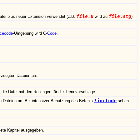
file.u
file.stg
tei plus neuer Extension verwendet (z.B.
wird zu
).
cecode
-Umgebung wird C-
Code
.
erzeugten Dateien an.
 die Datei mit den Rohlingen für die Trennvorschläge.
!include
n Dateien an. Bei intensiver Benutzung des Befehls
sehen
tete Kapitel ausgegeben.