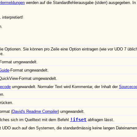
hlermeldungen
werden auf die Standardfehlerausgabe (stderr) ausgegeben. I
.
l
interpretiert!
n.
ie Optionen. Sie können pro Zeile eine Option eintragen (wie vor UDO 7 üblic
e.
-Format umgewandelt.
Guide
-Format umgewandelt.
-QuickView-Format umgewandelt.
cecode
umgewandelt. Normaler Text wird Kommentar, der Inhalt der
Sourceco
en.
rücken.
ormat (
David's Readme Compiler
) umgewandelt.
!ifset
elches sich im Quelltext mit dem Befehl
abfragen lässt.
ht UDO auch auf den Systemen, die standardmässig keine langen Dateinamen