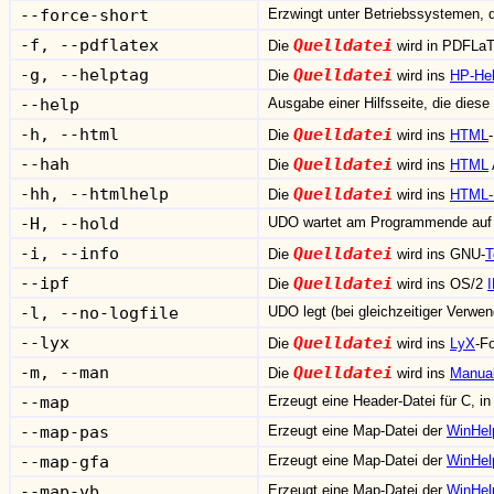
--force-short
Erzwingt unter Betriebssystemen, 
-f, --pdflatex
Quelldatei
Die
wird in PDFLaT
-g, --helptag
Quelldatei
Die
wird ins
HP-He
--help
Ausgabe einer Hilfsseite, die diese 
-h, --html
Quelldatei
Die
wird ins
HTML
--hah
Quelldatei
Die
wird ins
HTML
-hh, --htmlhelp
Quelldatei
Die
wird ins
HTML-
-H, --hold
UDO wartet am Programmende auf 
-i, --info
Quelldatei
Die
wird ins GNU-
T
--ipf
Quelldatei
Die
wird ins OS/2
-l, --no-logfile
UDO legt (bei gleichzeitiger Verwen
--lyx
Quelldatei
Die
wird ins
LyX
-F
-m, --man
Quelldatei
Die
wird ins
Manua
--map
Erzeugt eine Header-Datei für C, i
--map-pas
Erzeugt eine Map-Datei der
WinHel
--map-gfa
Erzeugt eine Map-Datei der
WinHel
--map-vb
Erzeugt eine Map-Datei der
WinHel