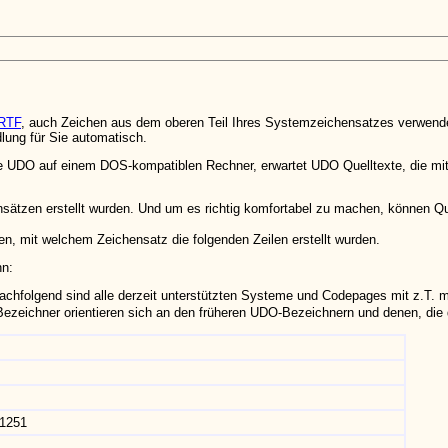
RTF
, auch Zeichen aus dem oberen Teil Ihres Systemzeichensatzes verwenden.
ung für Sie automatisch.
e UDO auf einem DOS-kompatiblen Rechner, erwartet UDO Quelltexte, die mit
nsätzen erstellt wurden. Und um es richtig komfortabel zu machen, können 
en, mit welchem Zeichensatz die folgenden Zeilen erstellt wurden.
nn:
hfolgend sind alle derzeit unterstützten Systeme und Codepages mit z.T. me
e Bezeichner orientieren sich an den früheren UDO-Bezeichnern und denen, 
1251