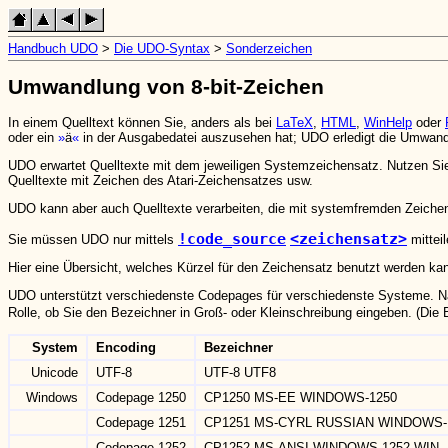
Handbuch UDO
>
Die UDO-Syntax
>
Sonderzeichen
Umwandlung von 8-bit-Zeichen
In einem Quelltext können Sie, anders als bei
LaTeX
,
HTML
,
WinHelp
oder
oder ein
ä
in der Ausgabedatei auszusehen hat; UDO erledigt die Umwandl
UDO erwartet Quelltexte mit dem jeweiligen Systemzeichensatz. Nutzen Si
Quelltexte mit Zeichen des Atari-Zeichensatzes usw.
UDO kann aber auch Quelltexte verarbeiten, die mit systemfremden Zeiche
!code_source
<zeichensatz>
Sie müssen UDO nur mittels
mitteil
Hier eine Übersicht, welches Kürzel für den Zeichensatz benutzt werden ka
UDO unterstützt verschiedenste Codepages für verschiedenste Systeme. Nac
Rolle, ob Sie den Bezeichner in Groß- oder Kleinschreibung eingeben. (Di
System
Encoding
Bezeichner
Unicode
UTF-8
UTF-8 UTF8
Windows
Codepage 1250
CP1250 MS-EE WINDOWS-1250
Codepage 1251
CP1251 MS-CYRL RUSSIAN WINDOWS-
Codepage 1252
CP1252 MS-ANSI WINDOWS-1252 WIN