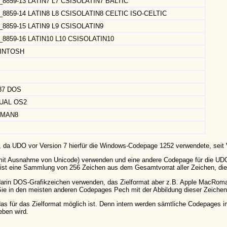
O_8859-13 LATIN7 L7 CSISOLATIN7 BALTIC
O_8859-14 LATIN8 L8 CSISOLATIN8 CELTIC ISO-CELTIC
O_8859-15 LATIN9 L9 CSISOLATIN9
O_8859-16 LATIN10 L10 CSISOLATIN10
INTOSH
37 DOS
GUAL OS2
OMAN8
da UDO vor Version 7 hierfür die Windows-Codepage 1252 verwendete, seit V
mit Ausnahme von Unicode) verwenden und eine andere Codepage für die UD
ist eine Sammlung von 256 Zeichen aus dem Gesamtvorrat aller Zeichen, die m
rin DOS-Grafikzeichen verwenden, das Zielformat aber z.B. Apple MacRoman
ie in den meisten anderen Codepages Pech mit der Abbildung dieser Zeichen
 das für das Zielformat möglich ist. Denn intern werden sämtliche Codepages
eben wird.