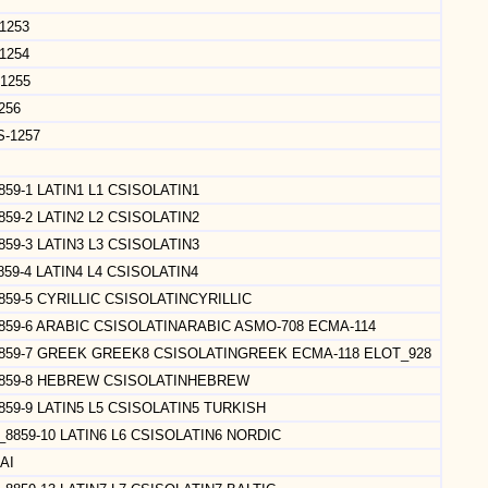
1253
1254
1255
256
-1257
8859-1 LATIN1 L1 CSISOLATIN1
8859-2 LATIN2 L2 CSISOLATIN2
8859-3 LATIN3 L3 CSISOLATIN3
8859-4 LATIN4 L4 CSISOLATIN4
_8859-5 CYRILLIC CSISOLATINCYRILLIC
O_8859-6 ARABIC CSISOLATINARABIC ASMO-708 ECMA-114
SO_8859-7 GREEK GREEK8 CSISOLATINGREEK ECMA-118 ELOT_928
O_8859-8 HEBREW CSISOLATINHEBREW
8859-9 LATIN5 L5 CSISOLATIN5 TURKISH
SO_8859-10 LATIN6 L6 CSISOLATIN6 NORDIC
AI