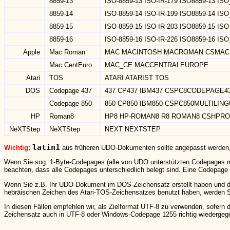
8859-13
ISO-8859-13 ISO-IR-179 ISO8859-13 IS
8859-14
ISO-8859-14 ISO-IR-199 ISO8859-14 IS
8859-15
ISO-8859-15 ISO-IR-203 ISO8859-15 IS
8859-16
ISO-8859-16 ISO-IR-226 ISO8859-16 IS
Apple
Mac Roman
MAC MACINTOSH MACROMAN CSMAC
Mac CentEuro
MAC_CE MACCENTRALEUROPE
Atari
TOS
ATARI ATARIST TOS
DOS
Codepage 437
437 CP437 IBM437 CSPC8CODEPAGE4
Codepage 850
850 CP850 IBM850 CSPC850MULTILIN
HP
Roman8
HP8 HP-ROMAN8 R8 ROMAN8 CSHPR
NeXTStep
NeXTStep
NEXT NEXTSTEP
latin1
Wichtig:
aus früheren UDO-Dokumenten sollte angepasst werden, 
Wenn Sie sog. 1-Byte-Codepages (alle von UDO unterstützten Codepages 
beachten, dass alle Codepages unterschiedlich belegt sind. Eine Codepage 
Wenn Sie z.B. Ihr UDO-Dokument im DOS-Zeichensatz erstellt haben und da
hebräischen Zeichen des Atari-TOS-Zeichensatzes benutzt haben, werden S
In diesen Fällen empfehlen wir, als Zielformat UTF-8 zu verwenden, sofern
Zeichensatz auch in UTF-8 oder Windows-Codepage 1255 richtig wiedergeg