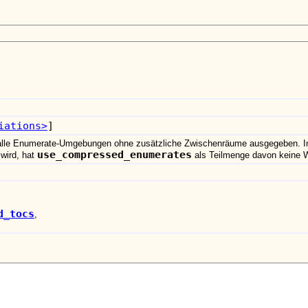
iations>
]
alle Enumerate-Umgebungen ohne zusätzliche Zwischenräume ausgegeben. Im B
use_compressed_enumerates
 wird, hat
als Teilmenge davon keine 
d_tocs
,