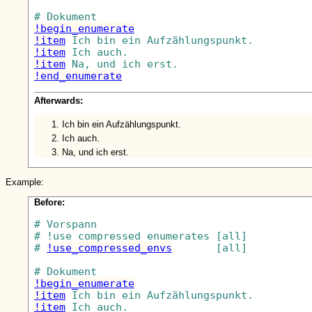
!begin_enumerate
!item
!item
!item
!end_enumerate
Afterwards:
Ich bin ein Aufzählungspunkt.
Ich auch.
Na, und ich erst.
Example:
Before:
# Vorspann

# !use_compressed_enumerates [all]

# 
!use_compressed_envs
       [all]

!begin_enumerate
!item
!item