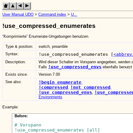
User Manual UDO
>
Command index
>
U...
!use_compressed_enumerates
Komprimierte
Enumerate-Umgebungen benutzen.
Type & position:
switch, preamble
Syntax:
!use_compressed_enumerates [
<abbrev
Description:
Wird dieser Schalter im Vorspann angegeben, werden 
!use_compressed_envs
Falls
ebenfalls benutzt
Exists since:
Version 7.00
See also:
!begin_enumerate
,
!compressed
!not_compressed
,
,
!use_compressed_envs
!use_compresse
,
Environments
Example:
Before:
# Vorspann

!use_compressed_enumerates [all]
