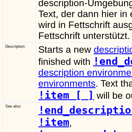
description-Umgebun
Text, der dann hier i
wird in Fettschrift a
Fettschrift unterstützt.
Description:
Starts a new
descript
!end_d
finished with
description environme
environments
. Text t
!item [ ]
will be o
See also:
!end_descriptio
!item
,