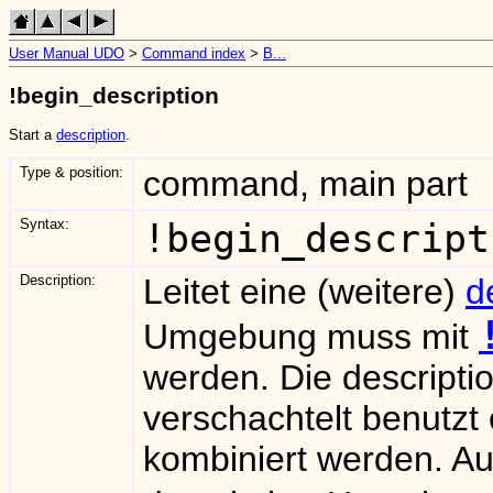
User Manual UDO
>
Command index
>
B...
!begin_description
Start a
description
.
Type & position:
command, main part
Syntax:
!begin_descript
Description:
Leitet eine (weitere)
d
Umgebung muss mit
werden. Die descript
verschachtelt benutz
kombiniert werden. A