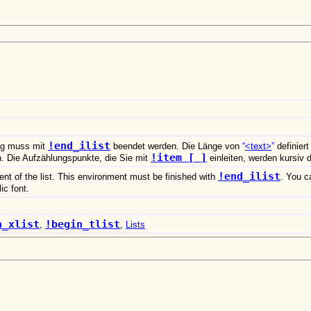
!end_ilist
ng muss mit
beendet werden. Die Länge von
<text>
definier
!item [ ]
 Die Aufzählungspunkte, die Sie mit
einleiten, werden kursiv d
!end_ilist
ent of the list. This environment must be finished with
. You ca
ic font.
n_xlist
!begin_tlist
,
,
Lists