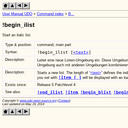
User Manual UDO
>
Command index
>
B...
!begin_ilist
Start an italic list.
Type & position:
command, main part
Syntax:
!begin_ilist [
<text>
]
Description:
Leitet eine neue Listen-Umgebung ein. Diese Umgebu
Umgebung auch mit anderen Umgebungen kombinieren.
Description:
Starts a new list. The length of
<text>
defines the ind
!item [ ]
you set with
will be displayed with an ital
Exists since:
Release 5 Patchlevel 4
See also:
!end_ilist
!item
!begin_blist
!begi
,
,
,
Copyright ©
www.udo-open-source.org
(
Contact
)
Last updated on May 19, 2014