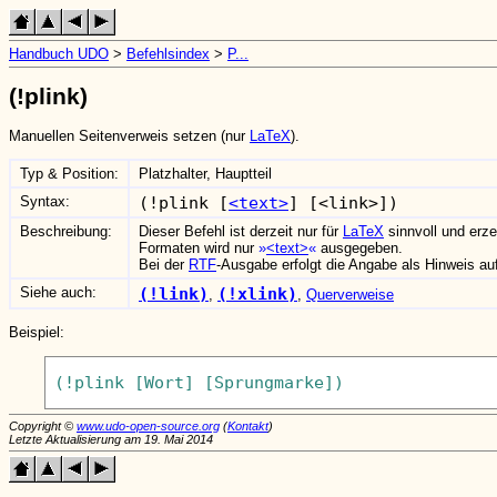
Handbuch UDO
>
Befehlsindex
>
P...
(!plink)
Manuellen Seitenverweis setzen (nur
LaTeX
).
Typ & Position:
Platzhalter, Hauptteil
Syntax:
(!plink [
<text>
] [<link>])
Beschreibung:
Dieser Befehl ist derzeit nur für
LaTeX
sinnvoll und erz
Formaten wird nur
<text>
ausgegeben.
Bei der
RTF
-Ausgabe erfolgt die Angabe als Hinweis auf
Siehe auch:
(!link)
(!xlink)
,
,
Querverweise
Beispiel:
Copyright ©
www.udo-open-source.org
(
Kontakt
)
Letzte Aktualisierung am 19. Mai 2014