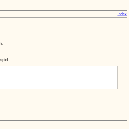
Index
n.
spiel: