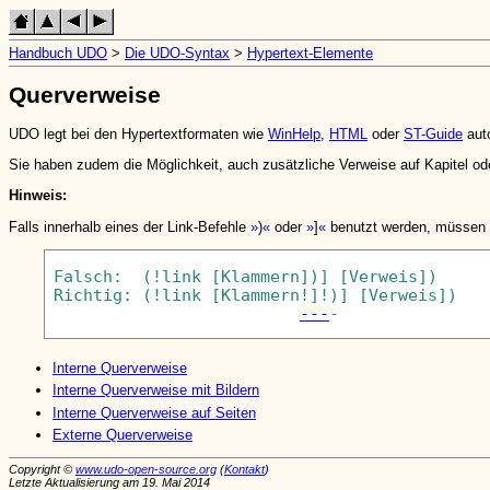
Handbuch UDO
>
Die UDO-Syntax
>
Hypertext-Elemente
Querverweise
UDO legt bei den Hypertextformaten wie
WinHelp
,
HTML
oder
ST-Guide
auto
Sie haben zudem die Möglichkeit, auch zusätzliche Verweise auf Kapitel o
Hinweis:
Falls innerhalb eines der Link-Befehle
)
oder
]
benutzt werden, müssen S
Falsch:  (!link [Klammern])] [Verweis])

Richtig: (!link [Klammern!]!)] [Verweis])

---
Interne Querverweise
Interne Querverweise mit Bildern
Interne Querverweise auf Seiten
Externe Querverweise
Copyright ©
www.udo-open-source.org
(
Kontakt
)
Letzte Aktualisierung am 19. Mai 2014