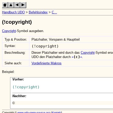
Handbuch UDO
>
Befehlsindex
>
C...
(!copyright)
Copyright
-Symbol ausgeben.
Typ & Position:
Platzhalter, Vorspann & Hauptteil
Syntax:
(!copyright)
Beschreibung:
Dieser Platzhalter wird durch das
Copyright
-Symbol erse
(c)
UDO den Platzhalter durch
.
Siehe auch:
Vordefinierte Makros
Beispiel:
Vorher:
Nachher:
©
Copyright ©
www.udo-open-source.org
(
Kontakt
)