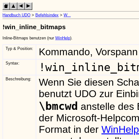
Handbuch UDO
>
Befehlsindex
>
W...
!win_inline_bitmaps
Inline-Bitmaps benutzen (nur
WinHelp
).
Typ & Position:
Kommando, Vorspann
Syntax:
!win_inline_bit
Beschreibung:
Wenn Sie diesen Scha
benutzt UDO zur Einb
\bmcwd
anstelle des
der Microsoft-Helpcom
Format in der
WinHelp