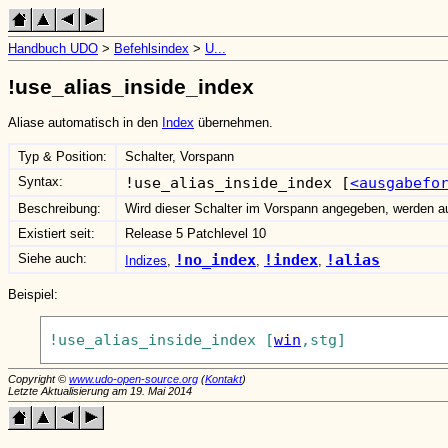
Handbuch UDO
>
Befehlsindex
>
U...
!use_alias_inside_index
Aliase automatisch in den
Index
übernehmen.
Typ & Position:
Schalter, Vorspann
Syntax:
!use_alias_inside_index [
<ausgabefo
Beschreibung:
Wird dieser Schalter im Vorspann angegeben, werden au
Existiert seit:
Release 5 Patchlevel 10
Siehe auch:
!no_index
!index
!alias
Indizes
,
,
,
Beispiel:
!use_alias_inside_index [
win
Copyright ©
www.udo-open-source.org
(
Kontakt
)
Letzte Aktualisierung am 19. Mai 2014