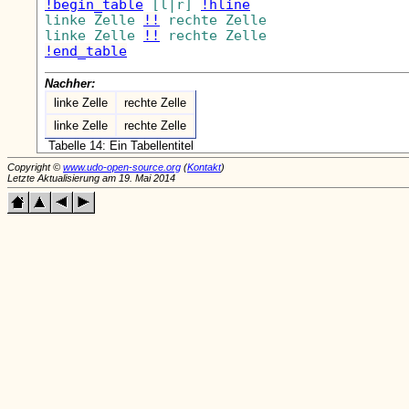
!begin_table
 [l|r] 
!hline
linke Zelle 
!!
 rechte Zelle

linke Zelle 
!!
!end_table
Nachher:
linke Zelle
rechte Zelle
linke Zelle
rechte Zelle
Tabelle 14: Ein Tabellentitel
Copyright ©
www.udo-open-source.org
(
Kontakt
)
Letzte Aktualisierung am 19. Mai 2014