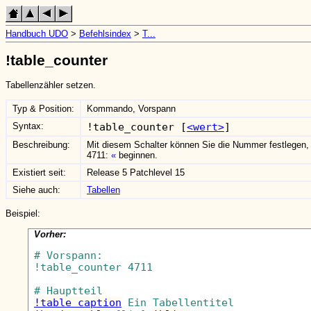
Handbuch UDO
>
Befehlsindex
>
T...
!table_counter
Tabellenzähler setzen.
Typ & Position:
Kommando, Vorspann
Syntax:
!table_counter [
<wert>
]
Beschreibung:
Mit diesem Schalter können Sie die Nummer festlegen, 
4711:
beginnen.
Existiert seit:
Release 5 Patchlevel 15
Siehe auch:
Tabellen
Beispiel:
Vorher:
# Vorspann:

!table_counter 4711

!table_caption