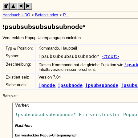
Handbuch UDO
>
Befehlsindex
>
P...
!psubsubsubsubsubnode*
Versteckten Popup-Unterparagraph einleiten.
Typ & Position:
Kommando, Hauptteil
Syntax:
!psubsubsubsubsubnode*
<text>
Beschreibung:
!psu
Dieses Kommando hat die gleiche Funktion wie
Inhaltsverzeichnissen erscheint.
Existiert seit:
Version 7.04
Siehe auch:
!pnode
!psubnode
!psubsubnode
!psubs
,
,
,
Beispiel:
Vorher:
Nachher:
Ein versteckter Popup-Unterparagraph