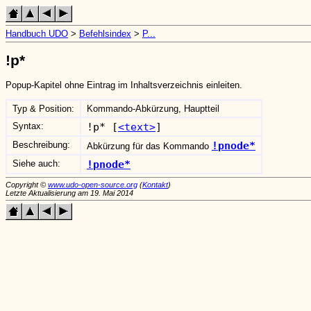
Handbuch UDO
>
Befehlsindex
>
P...
!p*
Popup-Kapitel ohne Eintrag im Inhaltsverzeichnis einleiten.
Typ & Position:
Kommando-Abkürzung, Hauptteil
Syntax:
!p* [
<text>
]
Beschreibung:
!pnode*
Abkürzung für das Kommando
Siehe auch:
!pnode*
Copyright ©
www.udo-open-source.org
(
Kontakt
)
Letzte Aktualisierung am 19. Mai 2014