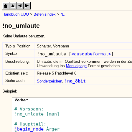
Handbuch UDO
>
Befehlsindex
>
N...
!no_umlaute
Keine Umlaute benutzen.
Typ & Position:
Schalter, Vorspann
Syntax:
!no_umlaute [
<ausgabeformat>
]
Beschreibung:
Umlaute, die im Quelltext vorkommen, werden in der Zie
Umwandlung ins
Manualpage
-Format geschehen.
Existiert seit:
Release 5 Patchlevel 6
Siehe auch:
!no_8bit
Sonderzeichen
,
Beispiel:
Vorher:
# Vorspann:

!no_umlaute [man]

!begin_node
 Ärger
