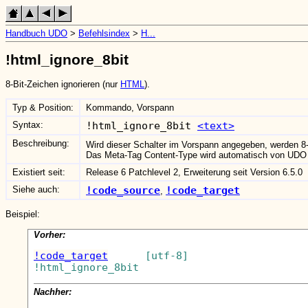
Handbuch UDO
>
Befehlsindex
>
H...
!html_ignore_8bit
8-Bit-Zeichen ignorieren (nur
HTML
).
Typ & Position:
Kommando, Vorspann
Syntax:
!html_ignore_8bit
<text>
Beschreibung:
Wird dieser Schalter im Vorspann angegeben, werden 8
Das Meta-Tag Content-Type wird automatisch von UDO m
Existiert seit:
Release 6 Patchlevel 2, Erweiterung seit Version 6.5.0
Siehe auch:
!code_source
!code_target
,
Beispiel:
Vorher:
!code_target
      [utf-8]

Nachher: