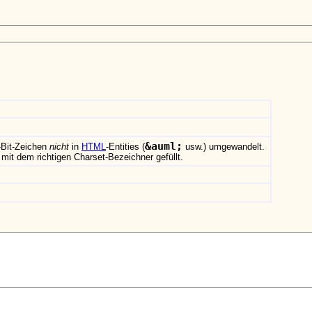
&
auml;
-Bit-Zeichen
nicht
in
HTML
-Entities (
usw.) umgewandelt.
it dem richtigen Charset-Bezeichner gefüllt.