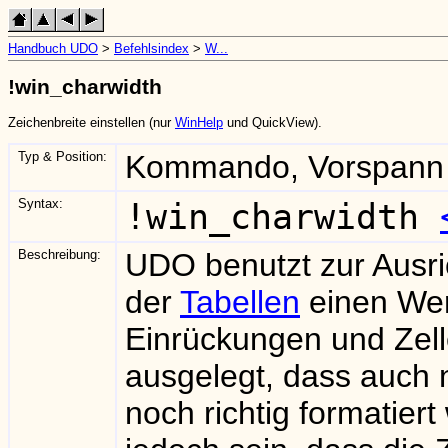
Handbuch UDO
>
Befehlsindex
>
W...
!win_charwidth
Zeichenbreite einstellen (nur
WinHelp
und QuickView).
Typ & Position:
Kommando, Vorspann 
Syntax:
!win_charwidth
Beschreibung:
UDO benutzt zur Ausric
der
Tabellen
einen Wer
Einrückungen und Zelle
ausgelegt, dass auch n
noch richtig formatiert